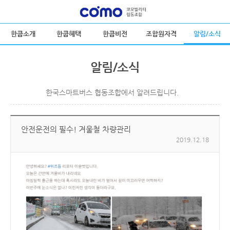
한쿱소개
한쿱혜택
한쿱비전
조합원자격
알림/소식
알림/소식
한국스마트버스 협동조합에서 알려드립니다.
안전운전의 필수! 겨울철 차량관리
2019.12.18