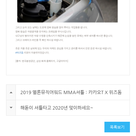
2019 멜론뮤직어워드 MMA셔틀 : 카카오T X 위즈돔
해돋이 셔틀타고 2020년 맞이하세요~
목록보기